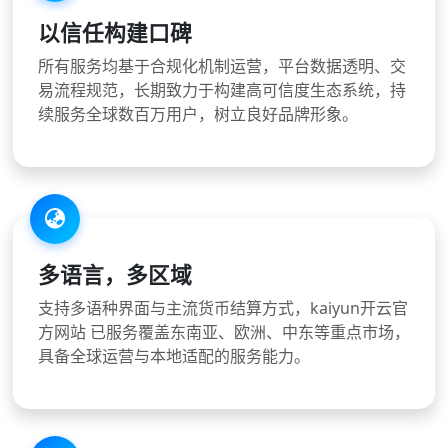
以信任构建口碑
所有服务均基于合规化机制运营，平台数据透明、交
易流程规范，长期致力于构建高可信度生态系统，持
续服务全球数百万用户，树立良好品牌形象。
多语言，多区域
支持多语种界面与主流货币结算方式，kaiyun开云官
方网站 已服务覆盖东南亚、欧洲、中东等重点市场，
具备全球运营与本地适配的服务能力。