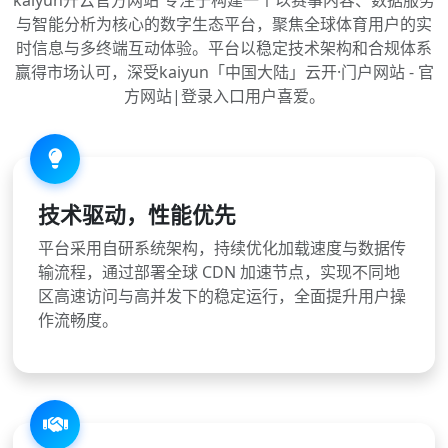
kaiyun开云官方网站 专注于构建一个以赛事内容、数据服务
与智能分析为核心的数字生态平台，聚焦全球体育用户的实
时信息与多终端互动体验。平台以稳定技术架构和合规体系
赢得市场认可，深受kaiyun「中国大陆」云开·门户网站 - 官
方网站|登录入口用户喜爱。
技术驱动，性能优先
平台采用自研系统架构，持续优化加载速度与数据传
输流程，通过部署全球 CDN 加速节点，实现不同地
区高速访问与高并发下的稳定运行，全面提升用户操
作流畅度。