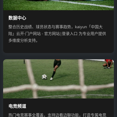
数据中心
整合历史战绩、球员状态与赛事趋势，kaiyun「中国大
陆」云开·门户网站 - 官方网站|登录入口 为专业用户提供
多维度分析支持。
电竞频道
热门电竞赛事全覆盖，支持边看边聊功能，打造专属电竞