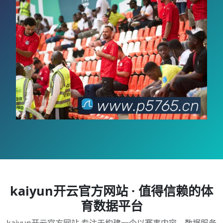
kaiyun开云官方网站 · 值得信赖的体
育数据平台