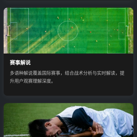
赛事解说
多语种解说覆盖国际赛事，结合战术分析与实时解读，提
升用户观赛理解深度。