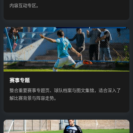
内容互动专区。
赛事专题
整合重要赛事专题页、球队档案与图文集锦，适合深入了
解比赛背景与阵容走势。