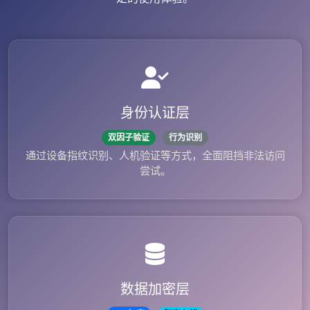
身份认证层
双因子验证
行为识别
通过设备指纹识别、人机验证等方式，全面阻挡非法访问
尝试。
数据加密层