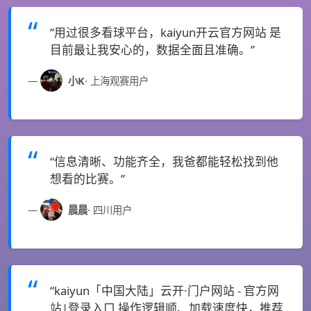
“用过很多看球平台，kaiyun开云官方网站 是
目前最让我安心的，数据全面且准确。”
小K
· 上海观赛用户
“信息清晰、功能齐全，我爸都能轻松找到他
想看的比赛。”
晨晨
· 四川用户
“kaiyun「中国大陆」云开·门户网站 - 官方网
站|登录入口 操作逻辑顺、加载速度快，推荐